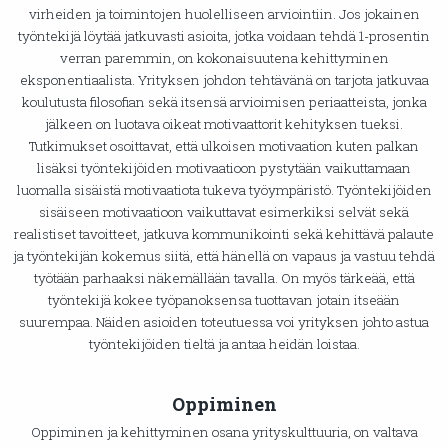
virheiden ja toimintojen huolelliseen arviointiin. Jos jokainen
työntekijä löytää jatkuvasti asioita, jotka voidaan tehdä 1-prosentin
verran paremmin, on kokonaisuutena kehittyminen
eksponentiaalista. Yrityksen johdon tehtävänä on tarjota jatkuvaa
koulutusta filosofian sekä itsensä arvioimisen periaatteista, jonka
jälkeen on luotava oikeat motivaattorit kehityksen tueksi.
Tutkimukset osoittavat, että ulkoisen motivaation kuten palkan
lisäksi työntekijöiden motivaatioon pystytään vaikuttamaan
luomalla sisäistä motivaatiota tukeva työympäristö. Työntekijöiden
sisäiseen motivaatioon vaikuttavat esimerkiksi selvät sekä
realistiset tavoitteet, jatkuva kommunikointi sekä kehittävä palaute
ja työntekijän kokemus siitä, että hänellä on vapaus ja vastuu tehdä
työtään parhaaksi näkemällään tavalla. On myös tärkeää, että
työntekijä kokee työpanoksensa tuottavan jotain itseään
suurempaa. Näiden asioiden toteutuessa voi yrityksen johto astua
työntekijöiden tieltä ja antaa heidän loistaa.
Oppiminen
Oppiminen ja kehittyminen osana yrityskulttuuria, on valtava