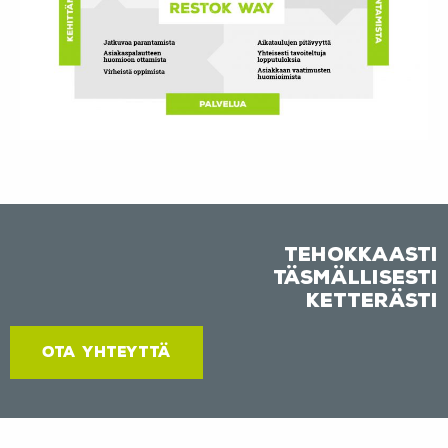
Tehokkaasti
Täsmällisesti
Ketterästi
OTA YHTEYTTÄ