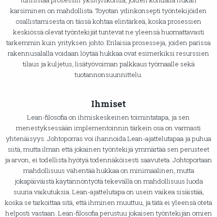
karsiminen on mahdollista. Toyotan ydinkonsepti työntekijöiden
osallistamisesta on tässä kohtaa elintärkeä, koska prosessien
keskiössä olevat työntekijät tuntevat ne yleensä huomattavasti
tarkemmin kuin yrityksen johto. Erilaisia prosesseja, joiden parissa
rakennusalalla voidaan löytää hukkaa ovat esimerkiksi resurssien
tilaus ja kuljetus, lisätyövoiman palkkaus työmaalle sekä
tuotannonsuunnittelu.
Ihmiset
Lean-filosofia on ihmiskeskeinen toimintatapa, ja sen
menestyksessään implementoinnin tärkein osa on varmasti
yhtenäisyys. Johtoporras voi ihannoida Lean-ajattelutapaa ja puhua
siitä, mutta ilman että jokainen työntekijä ymmärtää sen perusteet
ja arvon, ei todellista hyötyä todennäköisesti saavuteta. Johtoportaan
mahdollisuus vähentää hukkaa on minimaalinen, mutta
jokapäiväistä käytännöntyötä tekevällä on mahdollisuus luoda
suuria vaikutuksia. Lean-ajattelutapa on usein vaikea sisäistää,
koska se tarkoittaa sitä, että ihminen muuttuu, ja tätä ei yleensä oteta
helposti vastaan. Lean-filosofia perustuu jokaisen työntekijän omien