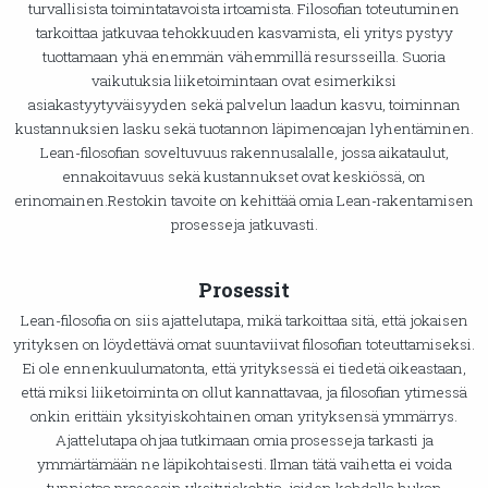
turvallisista toimintatavoista irtoamista. Filosofian toteutuminen
tarkoittaa jatkuvaa tehokkuuden kasvamista, eli yritys pystyy
tuottamaan yhä enemmän vähemmillä resursseilla. Suoria
vaikutuksia liiketoimintaan ovat esimerkiksi
asiakastyytyväisyyden sekä palvelun laadun kasvu, toiminnan
kustannuksien lasku sekä tuotannon läpimenoajan lyhentäminen.
Lean-filosofian soveltuvuus rakennusalalle, jossa aikataulut,
ennakoitavuus sekä kustannukset ovat keskiössä, on
erinomainen.Restokin tavoite on kehittää omia Lean-rakentamisen
prosesseja jatkuvasti.
Prosessit
Lean-filosofia on siis ajattelutapa, mikä tarkoittaa sitä, että jokaisen
yrityksen on löydettävä omat suuntaviivat filosofian toteuttamiseksi.
Ei ole ennenkuulumatonta, että yrityksessä ei tiedetä oikeastaan,
että miksi liiketoiminta on ollut kannattavaa, ja filosofian ytimessä
onkin erittäin yksityiskohtainen oman yrityksensä ymmärrys.
Ajattelutapa ohjaa tutkimaan omia prosesseja tarkasti ja
ymmärtämään ne läpikohtaisesti. Ilman tätä vaihetta ei voida
tunnistaa prosessin yksityiskohtia, joiden kohdalla hukan