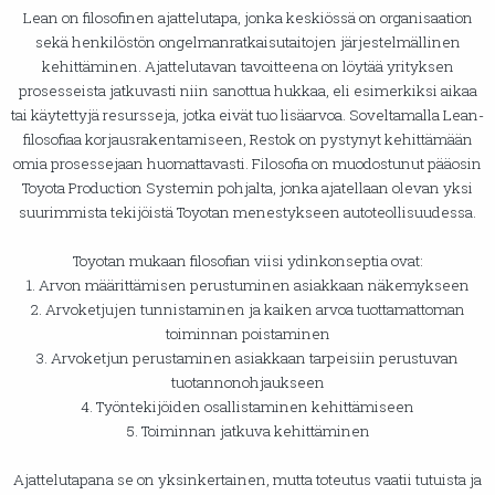
Lean on filosofinen ajattelutapa, jonka keskiössä on organisaation
sekä henkilöstön ongelmanratkaisutaitojen järjestelmällinen
kehittäminen. Ajattelutavan tavoitteena on löytää yrityksen
prosesseista jatkuvasti niin sanottua hukkaa, eli esimerkiksi aikaa
tai käytettyjä resursseja, jotka eivät tuo lisäarvoa. Soveltamalla Lean-
filosofiaa korjausrakentamiseen, Restok on pystynyt kehittämään
omia prosessejaan huomattavasti. Filosofia on muodostunut pääosin
Toyota Production Systemin pohjalta, jonka ajatellaan olevan yksi
suurimmista tekijöistä Toyotan menestykseen autoteollisuudessa.
Toyotan mukaan filosofian viisi ydinkonseptia ovat:
1. Arvon määrittämisen perustuminen asiakkaan näkemykseen
2. Arvoketjujen tunnistaminen ja kaiken arvoa tuottamattoman
toiminnan poistaminen
3. Arvoketjun perustaminen asiakkaan tarpeisiin perustuvan
tuotannonohjaukseen
4. Työntekijöiden osallistaminen kehittämiseen
5. Toiminnan jatkuva kehittäminen
Ajattelutapana se on yksinkertainen, mutta toteutus vaatii tutuista ja