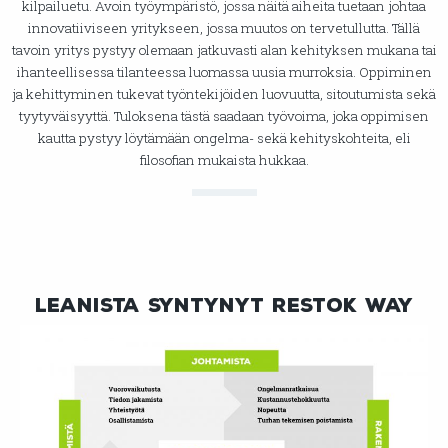
kilpailuetu. Avoin työympäristö, jossa näitä aiheita tuetaan johtaa
innovatiiviseen yritykseen, jossa muutos on tervetullutta. Tällä
tavoin yritys pystyy olemaan jatkuvasti alan kehityksen mukana tai
ihanteellisessa tilanteessa luomassa uusia murroksia. Oppiminen
ja kehittyminen tukevat työntekijöiden luovuutta, sitoutumista sekä
tyytyväisyyttä. Tuloksena tästä saadaan työvoima, joka oppimisen
kautta pystyy löytämään ongelma- sekä kehityskohteita, eli
filosofian mukaista hukkaa.
Leanista syntynyt restok way