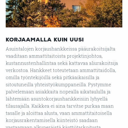
Korjaamalla kuin uusi
Asuintalojen korjaushankkeissa pääurakoitsijalta
vaaditaan ammattitaitoista projektinjohtoa,
kustannustenhallintaa sekä kattavaa aliurakoitsija
verkostoa. Hankkeet toteutetaan ammattitaidolla,
omilla työntekijöillä sekä pitkäaikaisilla ja
sitoutuneilla yhteistyökumppaneilla. Pystymme
palvelemaan asiakkaita nopealla aikataululla ja
lähtemään asuntokorjaushankkeisiin lyhyellä
tilausajalla. Kaikkea ei aina tarvitse purkaa maan
tasalle ja aloittaa alusta, vaan ammattitaitoisella
korjausrakentamisella kiinteistö saadaan
vastaamaan alkuperäistä käyttötarkoitusta