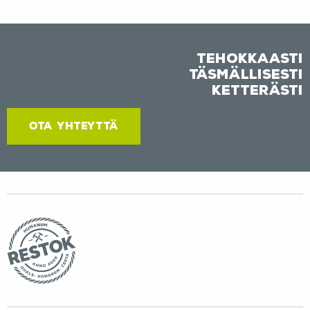
Tehokkaasti
Täsmällisesti
Ketterästi
OTA YHTEYTTÄ