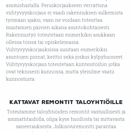
asumishaitalla. Peruskorjaukseen verrattuna
viihtyvyyskorjaus ei vaadi rakennuksen sulkemista
työmaan ajaksi, vaan ne voidaan toteuttaa
muutamien päivien aikana asuntokohtaisesti.
Rakennustyö toteutetaan esimerkiksi asukkaan
ollessa töissä tai opiskelemassa.
Viihtyvyyskorjauksissa uusitaan esimerkiksi
asuntojen pinnat, keittiö sekä joskus kylpyhuoneet.
Viihtyvyyskorjaus toteutetaan kiinteistöihin jotka
ovat teknisesti kunnossa, mutta yleisilme vaatii
kunnostusta.
Kattavat remontit taloyhtiöille
Toteutamme taloyhtiöiden remontit vastuullisesti ja
ammattitaidolla, olipa kyse huollosta tai mittavasta
saneerauksesta. Julkisivuremontti parantaa