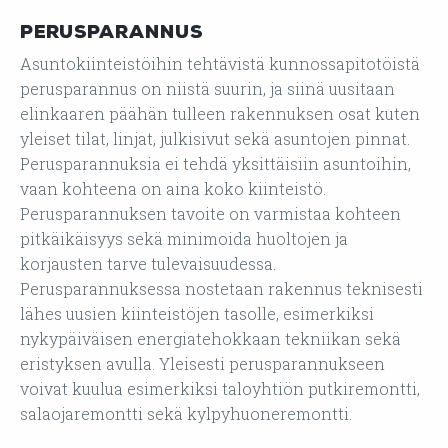
Perusparannus
Asuntokiinteistöihin tehtävistä kunnossapitotöistä
perusparannus on niistä suurin, ja siinä uusitaan
elinkaaren päähän tulleen rakennuksen osat kuten
yleiset tilat, linjat, julkisivut sekä asuntojen pinnat.
Perusparannuksia ei tehdä yksittäisiin asuntoihin,
vaan kohteena on aina koko kiinteistö.
Perusparannuksen tavoite on varmistaa kohteen
pitkäikäisyys sekä minimoida huoltojen ja
korjausten tarve tulevaisuudessa.
Perusparannuksessa nostetaan rakennus teknisesti
lähes uusien kiinteistöjen tasolle, esimerkiksi
nykypäiväisen energiatehokkaan tekniikan sekä
eristyksen avulla. Yleisesti perusparannukseen
voivat kuulua esimerkiksi taloyhtiön putkiremontti,
salaojaremontti sekä kylpyhuoneremontti.