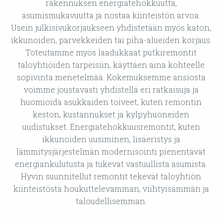
rakennuksen energiatehokkuutta,
asumismukavuutta ja nostaa kiinteistön arvoa.
Usein julkisivukorjaukseen yhdistetään myös katon,
ikkunoiden, parvekkeiden tai piha-alueiden korjaus.
Toteutamme myös laadukkaat putkiremontit
taloyhtiöiden tarpeisiin, käyttäen aina kohteelle
sopivinta menetelmää. Kokemuksemme ansiosta
voimme joustavasti yhdistellä eri ratkaisuja ja
huomioida asukkaiden toiveet, kuten remontin
keston, kustannukset ja kylpyhuoneiden
uudistukset. Energiatehokkuusremontit, kuten
ikkunoiden uusiminen, lisäeristys ja
lämmitysjärjestelmän modernisointi pienentävät
energiankulutusta ja tukevat vastuullista asumista.
Hyvin suunnitellut remontit tekevät taloyhtiön
kiinteistöstä houkuttelevamman, viihtyisämmän ja
taloudellisemman.