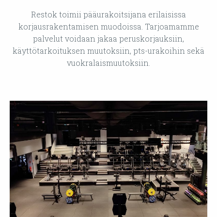
Restok toimii pääurakoitsijana erilaisissa
korjausrakentamisen muodoissa. Tarjoamamme
palvelut voidaan jakaa peruskorjauksiin,
käyttötarkoituksen muutoksiin, pts-urakoihin sekä
vuokralaismuutoksiin.