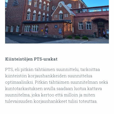
Kiinteistöjen PTS-urakat
PTS, eli pitkän tähtäimen suunnittelu, tarkoittaa
kiinteistön korjaushankkeiden suunnittelua
optimaalisiksi. Pitkän tähtäimen suunnitelman sekä
kuntotarkastuksen avulla saadaan luotua kattava
suunnitelma, joka kertoo että milloin ja miten
tulevaisuuden korjaushankkeet tulisi toteuttaa.