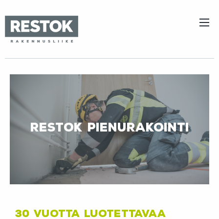
Restok Pienurakointi
30 vuotta luotettavaa