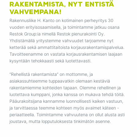
rakentamista, nyt entistä
vahvempana!
Rakennusliike H. Kanto on kotimainen perheyritys 30
vuoden erityisosaamisella, ja toimintamme jatkuu osana
Restok Group:ia nimellä Restok pienurakointi Oy.
Yhdistämällä yritystemme vahvuudet tarjoamme nyt
ketterää sekä ammattitaitoista korjausrakentamispalvelua.
Tavoitteenamme on vastata korjausrakentamisen laajaan
kysyntään tehokkaasti sekä luotettavasti.
”Rehellistä rakentamista” on mottomme, ja
asiakassuhteemme tuppaavatkin olemaan kestäviä
rakentamiemme kohteiden tapaan. Olemme rehellinen ja
luotettava kumppani, jonka kanssa on mukava tehdä töitä.
Pääurakoitsijana kannamme luonnollisesti kaiken vastuun,
ja tarvittaessa teemme kohteen myös avaimet käteen -
periaatteella. Toimintamme vahvuutena on ollut alusta asti
joustava, mutta lopputuloksesta tinkimätön asenne.