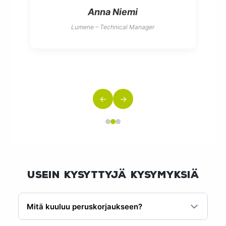
Anna Niemi
Lumene – Technical Manager
←
→
Usein kysyttyjä Kysymyksiä
Mitä kuuluu peruskorjaukseen?
Peruskorjaukseen kuuluu rakennuksen