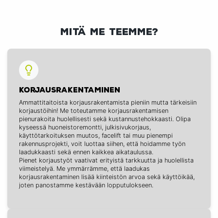
Mitä me teemme?
KORJAUSRAKENTAMINEN
Ammattitaitoista korjausrakentamista pieniin mutta tärkeisiin
korjaustöihin! Me toteutamme korjausrakentamisen
pienurakoita huolellisesti sekä kustannustehokkaasti. Olipa
kyseessä huoneistoremontti, julkisivukorjaus,
käyttötarkoituksen muutos, facelift tai muu pienempi
rakennusprojekti, voit luottaa siihen, että hoidamme työn
laadukkaasti sekä ennen kaikkea aikataulussa.
Pienet korjaustyöt vaativat erityistä tarkkuutta ja huolellista
viimeistelyä. Me ymmärrämme, että laadukas
korjausrakentaminen lisää kiinteistön arvoa sekä käyttöikää,
joten panostamme kestävään lopputulokseen.