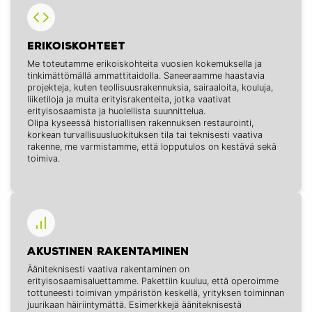
ERIKOISKOHTEET
Me toteutamme erikoiskohteita vuosien kokemuksella ja
tinkimättömällä ammattitaidolla. Saneeraamme haastavia
projekteja, kuten teollisuusrakennuksia, sairaaloita, kouluja,
liiketiloja ja muita erityisrakenteita, jotka vaativat
erityisosaamista ja huolellista suunnittelua.
Olipa kyseessä historiallisen rakennuksen restaurointi,
korkean turvallisuusluokituksen tila tai teknisesti vaativa
rakenne, me varmistamme, että lopputulos on kestävä sekä
toimiva.
AKUSTINEN RAKENTAMINEN
Ääniteknisesti vaativa rakentaminen on
erityisosaamisaluettamme. Pakettiin kuuluu, että operoimme
tottuneesti toimivan ympäristön keskellä, yrityksen toiminnan
juurikaan häiriintymättä. Esimerkkejä ääniteknisestä