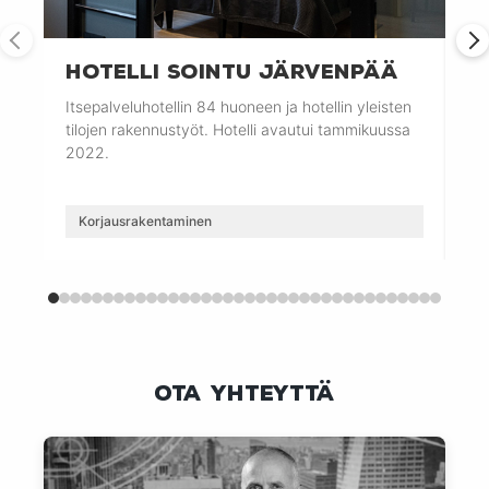
HOTELLI SOINTU JÄRVENPÄÄ
M
Itsepalveluhotellin 84 huoneen ja hotellin yleisten
Töö
tilojen rakennustyöt. Hotelli avautui tammikuussa
ju
2022.
20
Korjausrakentaminen
K
Ota yhteyttä