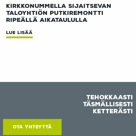
Kirkkonummella sijaitsevan
taloyhtiön putkiremontti
ripeällä aikataululla
LUE LISÄÄ
Tehokkaasti
Täsmällisesti
Ketterästi
OTA YHTEYTTÄ