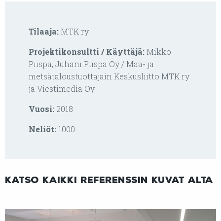
Tilaaja:
MTK ry
Projektikonsultti / Käyttäjä:
Mikko
Piispa, Juhani Piispa Oy / Maa- ja
metsätaloustuottajain Keskusliitto MTK ry
ja Viestimedia Oy
Vuosi:
2018
Neliöt:
1000
Katso kaikki referenssin kuvat alta