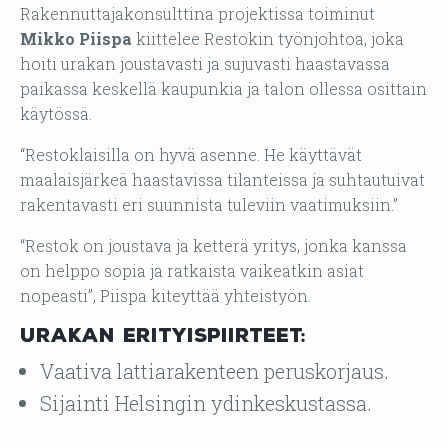
Rakennuttajakonsulttina projektissa toiminut
Mikko Piispa
kiittelee Restokin työnjohtoa, joka
hoiti urakan joustavasti ja sujuvasti haastavassa
paikassa keskellä kaupunkia ja talon ollessa osittain
käytössä.
“Restoklaisilla on hyvä asenne. He käyttävät
maalaisjärkeä haastavissa tilanteissa ja suhtautuivat
rakentavasti eri suunnista tuleviin vaatimuksiin.”
“Restok on joustava ja ketterä yritys, jonka kanssa
on helppo sopia ja ratkaista vaikeatkin asiat
nopeasti”, Piispa kiteyttää yhteistyön.
Urakan erityispiirteet:
Vaativa lattiarakenteen peruskorjaus.
Sijainti Helsingin ydinkeskustassa.