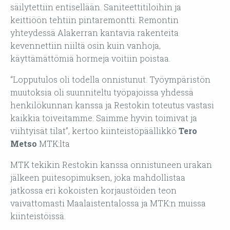
säilytettiin entisellään. Saniteettitiloihin ja
keittiöön tehtiin pintaremontti. Remontin
yhteydessä Alakerran kantavia rakenteita
kevennettiin niiltä osin kuin vanhoja,
käyttämättömiä hormeja voitiin poistaa.
“Lopputulos oli todella onnistunut. Työympäristön
muutoksia oli suunniteltu työpajoissa yhdessä
henkilökunnan kanssa ja Restokin toteutus vastasi
kaikkia toiveitamme. Saimme hyvin toimivat ja
viihtyisät tilat”, kertoo kiinteistöpäällikkö
Tero
Metso
MTK:lta
MTK tekikin Restokin kanssa onnistuneen urakan
jälkeen puitesopimuksen, joka mahdollistaa
jatkossa eri kokoisten korjaustöiden teon
vaivattomasti Maalaistentalossa ja MTK:n muissa
kiinteistöissä.