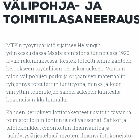
välipohja- ja
toimitilasaneerau
MTK:n työympäristö
sijaitsee Helsingin
ydinkeskustassa Maalaistentalona tunnetussa 1920-
luvun rakennuksessa. Restok toteutti sinne kahteen
kerrokseen täydellisen peruskorjauksen. Vanhan
talon välipohjien purku ja orgaanisen materiaalin
tyhjennys toteutettiin tuntityönä, minkä jälkeen
siirryttiin toimitilojen saneeraukseen kiinteällä
kokonaisurakkahinnalla.
Kahden kerroksen lattiarakenteet uusittiin täysin ja
toimistotiloihin tehtiin uudet väliseinät. Sähköt ja
talotekniikka remontoitiin ilmanvaihtoa ja
jäähdytysjärjestelmää myöten. Ilmanvaihtokoneisto